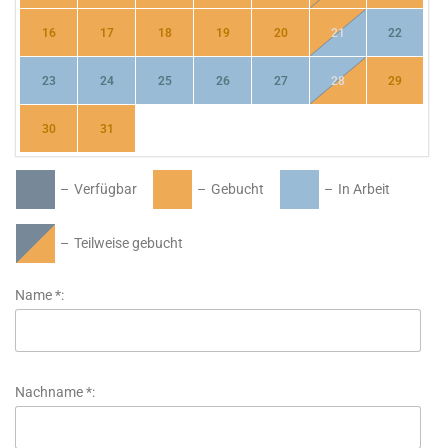
16
17
18
19
20
21
22
23
24
25
26
27
28
29
30
31
–
Verfügbar
–
Gebucht
–
In Arbeit
–
Teilweise gebucht
Name *:
Nachname *: