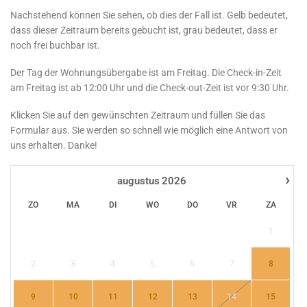
Nachstehend können Sie sehen, ob dies der Fall ist. Gelb bedeutet,
dass dieser Zeitraum bereits gebucht ist, grau bedeutet, dass er
noch frei buchbar ist.
Der Tag der Wohnungsübergabe ist am Freitag. Die Check-in-Zeit
am Freitag ist ab 12:00 Uhr und die Check-out-Zeit ist vor 9:30 Uhr.
Klicken Sie auf den gewünschten Zeitraum und füllen Sie das
Formular aus. Sie werden so schnell wie möglich eine Antwort von
uns erhalten. Danke!
›
augustus
2026
ZO
MA
DI
WO
DO
VR
ZA
1
2
3
4
5
6
7
8
9
10
11
12
13
14
15